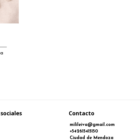
ia
sociales
Contacto
milileiva@gmail.com
+542615415150
Ciudad de Mendoza