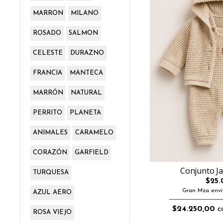
MARRON
MILANO
ROSADO
SALMON
CELESTE
DURAZNO
FRANCIA
MANTECA
MARRÓN
NATURAL
PERRITO
PLANETA
ANIMALES
CARAMELO
CORAZÓN
GARFIELD
Conjunto Ja
TURQUESA
$25.
Gran Mza envi
AZUL AERO
$24.250,00
co
ROSA VIEJO