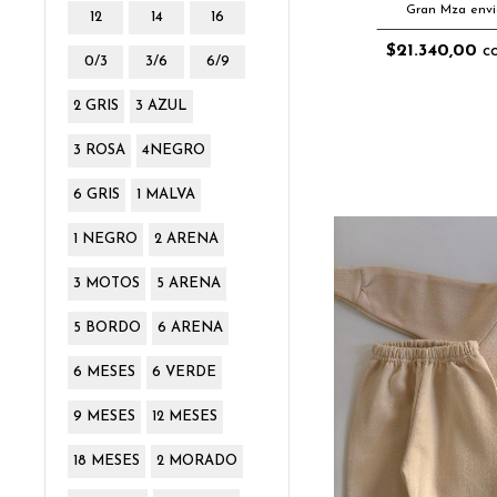
Gran Mza envi
12
14
16
$21.340,00
co
0/3
3/6
6/9
2 GRIS
3 AZUL
3 ROSA
4NEGRO
6 GRIS
1 MALVA
1 NEGRO
2 ARENA
3 MOTOS
5 ARENA
5 BORDO
6 ARENA
6 MESES
6 VERDE
9 MESES
12 MESES
18 MESES
2 MORADO