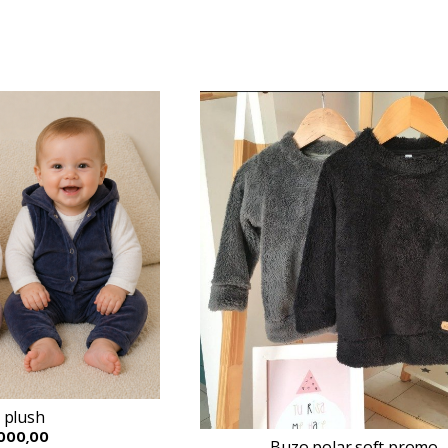
 plush
000,00
Buzo polar soft promo