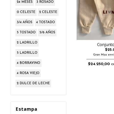
24 MESES
3 ROSADO
0 CELESTE
2 CELESTE
3/4 AÑOS
4 TOSTADO
5 TOSTADO
5/6 AÑOS
2 LADRILLO
Conjunto
$25.
5 LADRILLO
Gran Mza envi
4 BORRAVINO
$24.250,00
co
4 ROSA VIEJO
2 DULCE DE LECHE
Estampa