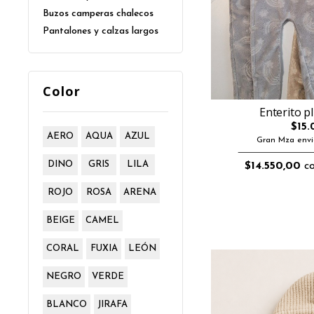
Buzos camperas chalecos
Pantalones y calzas largos
Color
Enterito p
$15.
AERO
AQUA
AZUL
Gran Mza envi
DINO
GRIS
LILA
$14.550,00
co
ROJO
ROSA
ARENA
BEIGE
CAMEL
CORAL
FUXIA
LEÓN
NEGRO
VERDE
BLANCO
JIRAFA