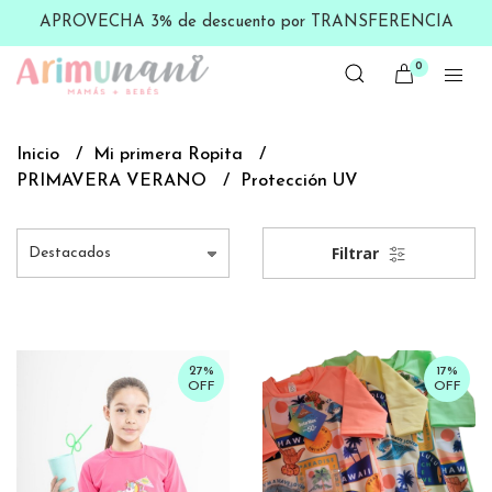
APROVECHA 3% de descuento por TRANSFERENCIA
0
Inicio
Mi primera Ropita
PRIMAVERA VERANO
Protección UV
Filtrar
27%
17%
OFF
OFF