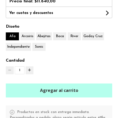
Precio final:
$11.640,00
Ver cuotas y descuentos
Diseño
Afa
Arcoiris
Abejitas
Boca
River
Godoy Cruz
Independiente
Sonic
Cantidad
1
Agregar al carrito
Productos en stock con entrega inmediata.
Personalizados a pedido: plazo según artículo entre 48hs