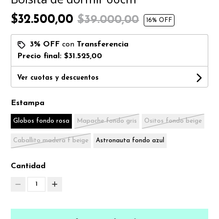
$32.500,00
$39.000,00
16
% OFF
3% OFF
con
Transferencia
Precio final:
$31.525,00
Ver cuotas y descuentos
Estampa
Globos fondo rosa
Mapache fondo gris
Ositos fondo beige
Caballito madera f beige
Astronauta fondo azul
Cantidad
1