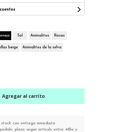
scuentos
onejo
Sol
Animalitos
Rosas
ellas beige
Animalitos de la selva
Agregar al carrito
stock con entrega inmediata.
pedido: plazo según artículo entre 48hs y