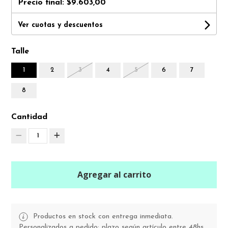
Precio final:
$9.603,00
Ver cuotas y descuentos
Talle
1
2
3
4
5
6
7
8
Cantidad
1
Agregar al carrito
Productos en stock con entrega inmediata.
Personalizados a pedido: plazo según artículo entre 48hs