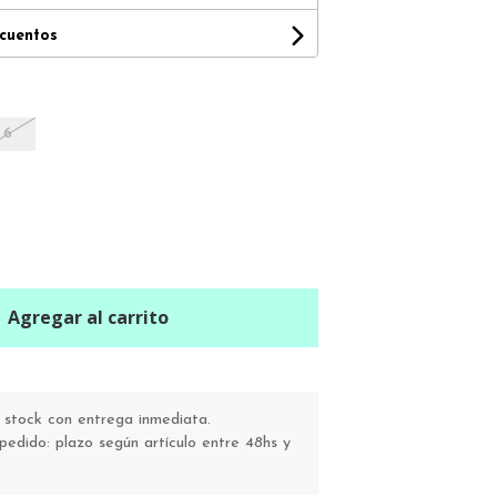
scuentos
6
Agregar al carrito
stock con entrega inmediata.
pedido: plazo según artículo entre 48hs y