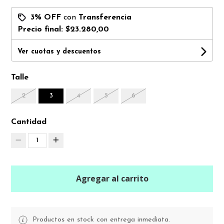
3% OFF
con
Transferencia
Precio final:
$23.280,00
Ver cuotas y descuentos
Talle
2
3
4
5
6
Cantidad
1
Agregar al carrito
Productos en stock con entrega inmediata.