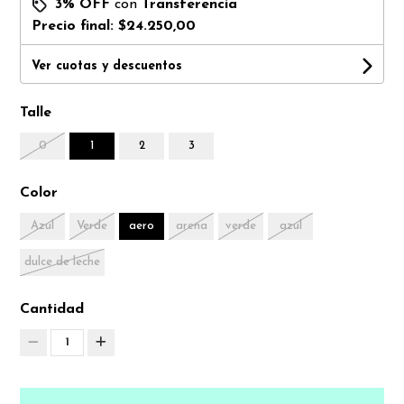
3% OFF
con
Transferencia
Precio final:
$24.250,00
Ver cuotas y descuentos
Talle
0
1
2
3
Color
Azul
Verde
aero
arena
verde
azul
dulce de leche
Cantidad
1