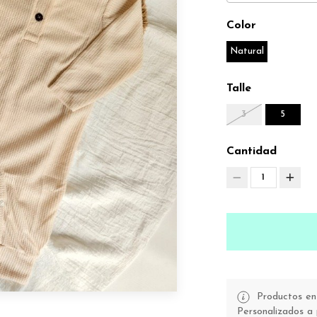
Color
Natural
Talle
3
5
Cantidad
1
Productos en 
Personalizados a 