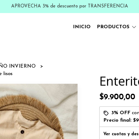
APROVECHA 3% de descuento por TRANSFERENCIA
INICIO
PRODUCTOS
ÑO INVIERNO
 lisos
Enterit
$9.900,00
3% OFF
co
Precio final:
$9
Ver cuotas y de