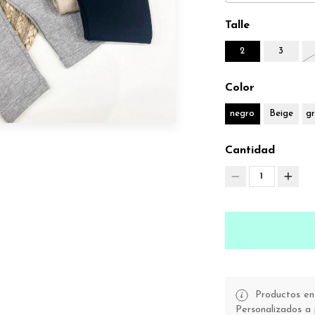
Talle
2
3
Color
negro
Beige
gr
Cantidad
1
Productos en 
Personalizados a 