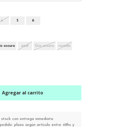
4
5
6
is oscuro
azul
Gris oscuro
rosado
Agregar al carrito
stock con entrega inmediata.
pedido: plazo según artículo entre 48hs y