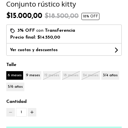
Conjunto rústico kitty
$15.000,00
$18.500,00
18
% OFF
3% OFF
con
Transferencia
Precio final:
$14.550,00
Ver cuotas y descuentos
Talle
6 meses
9 meses
12 meses
18 meses
24 meses
3/4 años
5/6 años
Cantidad
1