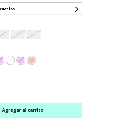
scuentos
3
4
5
Agregar al carrito